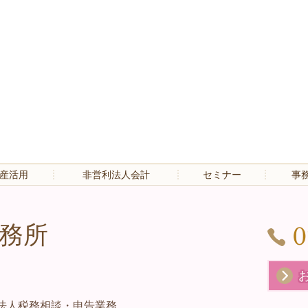
産活用
非営利法人会計
セミナー
事
務所
0
法人税務相談・申告業務